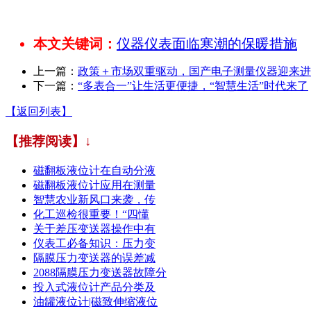
本文关键词：
仪器仪表面临寒潮的保暖措施
上一篇：
政策＋市场双重驱动，国产电子测量仪器迎来进
下一篇：
“多表合一”让生活更便捷，“智慧生活”时代来了
【返回列表】
【推荐阅读】↓
磁翻板液位计在自动分液
磁翻板液位计应用在测量
智慧农业新风口来袭，传
化工巡检很重要！“四懂
关于差压变送器操作中有
仪表工必备知识：压力变
隔膜压力变送器的误差减
2088隔膜压力变送器故障分
投入式液位计产品分类及
油罐液位计|磁致伸缩液位