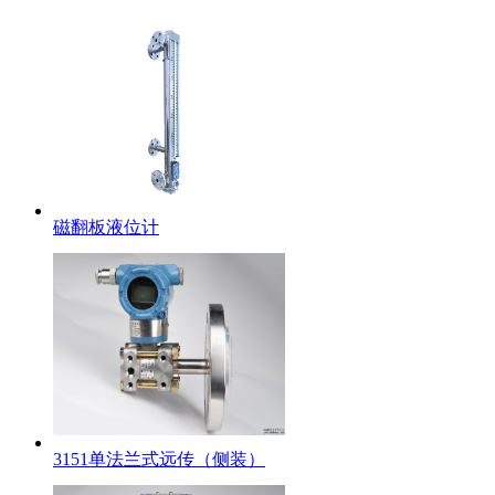
磁翻板液位计
3151单法兰式远传（侧装）