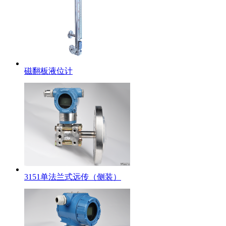
磁翻板液位计
3151单法兰式远传（侧装）