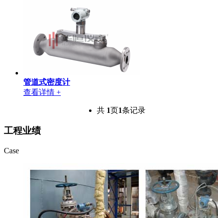
管道式密度计
查看详情 +
共
1
页
1
条记录
工程业绩
Case