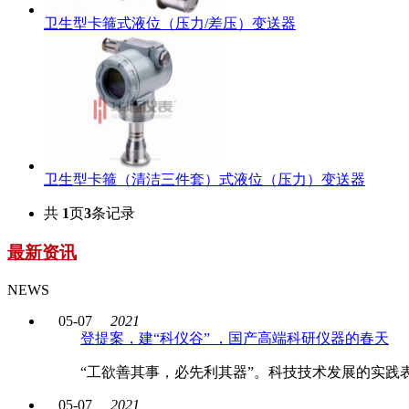
卫生型卡箍式液位（压力/差压）变送器
卫生型卡箍（清洁三件套）式液位（压力）变送器
共
1
页
3
条记录
最新资讯
NEWS
05-07
2021
登提案，建“科仪谷” ，国产高端科研仪器的春天
“工欲善其事，必先利其器”。科技技术发展的实践
05-07
2021